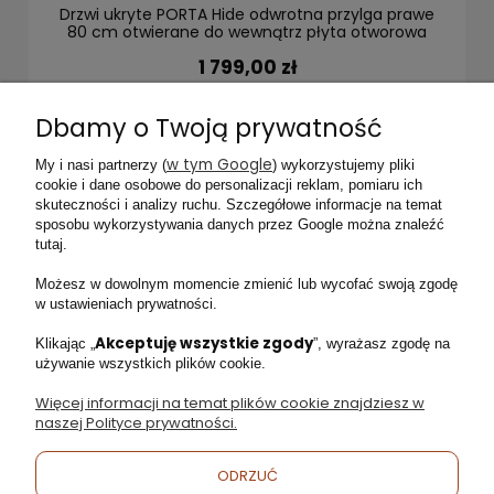
Drzwi ukryte PORTA Hide odwrotna przylga prawe
80 cm otwierane do wewnątrz płyta otworowa
1 799,00 zł
Dbamy o Twoją prywatność
DO KOSZYKA
w tym Google
My i nasi partnerzy (
) wykorzystujemy pliki
cookie i dane osobowe do personalizacji reklam, pomiaru ich
skuteczności i analizy ruchu. Szczegółowe informacje na temat
sposobu wykorzystywania danych przez Google można znaleźć
tutaj.
Facebook
Instagram
Możesz w dowolnym momencie zmienić lub wycofać swoją zgodę
w ustawieniach prywatności.
Akceptuję wszystkie zgody
Klikając „
”, wyrażasz zgodę na
używanie wszystkich plików cookie.
Moje konto
Więcej informacji na temat plików cookie znajdziesz w
naszej Polityce prywatności.
Obsługa klienta
ODRZUĆ