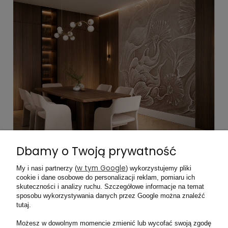
Dbamy o Twoją prywatność
w tym Google
My i nasi partnerzy (
) wykorzystujemy pliki
cookie i dane osobowe do personalizacji reklam, pomiaru ich
skuteczności i analizy ruchu. Szczegółowe informacje na temat
sposobu wykorzystywania danych przez Google można znaleźć
tutaj.
Facebook
Instagram
Możesz w dowolnym momencie zmienić lub wycofać swoją zgodę