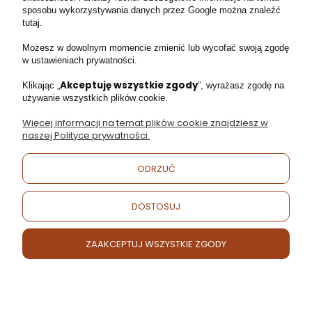
sposobu wykorzystywania danych przez Google można znaleźć
tutaj.
Facebook
Instagram
Możesz w dowolnym momencie zmienić lub wycofać swoją zgodę
w ustawieniach prywatności.
Akceptuję wszystkie zgody
Klikając „
”, wyrażasz zgodę na
używanie wszystkich plików cookie.
Moje konto
Więcej informacji na temat plików cookie znajdziesz w
naszej Polityce prywatności.
Obsługa klienta
ODRZUĆ
Informacje
DOSTOSUJ
Regulaminy
ZAAKCEPTUJ WSZYSTKIE ZGODY
POKAŻ PEŁNĄ WERSJĘ STRONY