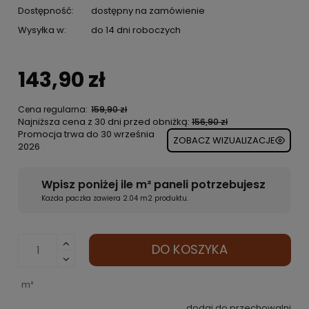
Dostępność:
dostępny na zamówienie
Wysyłka w:
do 14 dni roboczych
143,90 zł
Cena regularna:
159,90 zł
Najniższa cena z 30 dni przed obniżką:
156,90 zł
Promocja trwa do 30 września
ZOBACZ WIZUALIZACJE
2026
Wpisz poniżej ile m² paneli potrzebujesz
Każda paczka zawiera 2.04 m2 produktu.
DO KOSZYKA
m²
dodaj do przechowalni