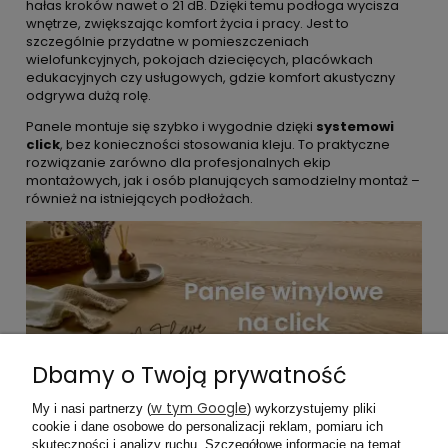
hałas kroków nawet o 21 dB. Dzięki temu podłoga wycisza
wnętrze, zwiększając komfort życia i pracy. Jest to
szczególnie przydatne w pomieszczeniach
wielofunkcyjnych, pokojach dziecięcych, placówkach
edukacyjnych czy usługowych, gdzie komfort akustyczny
odgrywa dużą rolę.
Panele montuje się szybko i wygodnie dzięki
systemowi
click
, bez konieczności stosowania kleju. To praktyczne
rozwiązanie zarówno dla profesjonalnych ekip
montażowych, jak i osób planujących samodzielny montaż –
również na istniejących podłożach.
Dbamy o Twoją prywatność
w tym Google
My i nasi partnerzy (
) wykorzystujemy pliki
cookie i dane osobowe do personalizacji reklam, pomiaru ich
skuteczności i analizy ruchu. Szczegółowe informacje na temat