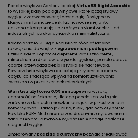
Panele winylowe Gerflor z kolekcji
Virtuo 55 Rigid Acoustic
to wysokiej klasy podłogi winylowe, które łączą stylowy
wygląd z zaawansowaną technologią. Dostępne w
klasycznym formacie deski lub nowoczesnej płytki,
doskonale komponują się z różnymi stylami wnętrz – od
industrialnych po skandynawskie i minimalistyczne.
Kolekcja Virtuo 55 Rigid Acoustic to również idealne
rozwiązanie do wnętrz z
ogrzewaniem podłogowym
.
Dzięki niskiemu oporowi cieplnemu oraz sztywnemu,
mineralnemu rdzeniowi o wysokiej gęstości, panele bardzo
dobrze przewodzą ciepło i szybko się nagrzewają.
Powierzchnia winylowa pozostaje przyjemnie ciepła w
dotyku, co znacząco wpływa na komfort użytkowania,
zwłaszcza w przestrzeniach mieszkalnych.
Warstwa użytkowa 0,55 mm
zapewnia wysoką
odporność na ścieranie, dlatego panele sprawdzą się
zarówno w domach i mieszkaniach, jak i w przestrzeniach
komercyjnych – takich jak biura, butiki, gabinety czy hotele.
Powłoka PUR+ Matt chroni przed drobnymi zarysowaniami i
zabrudzeniami, a matowe wykończenie nadaje podłodze
elegancki wygląd.
Zintegrowany
podkład akustyczny
pozwala zredukować