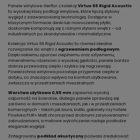
Panele winylowe Gerflor z kolekcji
Virtuo 55 Rigid Acoustic
to wysokiej klasy podłogi winylowe, które łączą stylowy
wygląd z zaawansowaną technologią. Dostępne w
klasycznym formacie deski lub nowoczesnej płytki,
doskonale komponują się z różnymi stylami wnętrz – od
industrialnych po skandynawskie i minimalistyczne.
Kolekcja Virtuo 55 Rigid Acoustic to również idealne
rozwiązanie do wnętrz z
ogrzewaniem podłogowym
.
Dzięki niskiemu oporowi cieplnemu oraz sztywnemu,
mineralnemu rdzeniowi o wysokiej gęstości, panele bardzo
dobrze przewodzą ciepło i szybko się nagrzewają.
Powierzchnia winylowa pozostaje przyjemnie ciepła w
dotyku, co znacząco wpływa na komfort użytkowania,
zwłaszcza w przestrzeniach mieszkalnych.
Warstwa użytkowa 0,55 mm
zapewnia wysoką
odporność na ścieranie, dlatego panele sprawdzą się
zarówno w domach i mieszkaniach, jak i w przestrzeniach
komercyjnych – takich jak biura, butiki, gabinety czy hotele.
Powłoka PUR+ Matt chroni przed drobnymi zarysowaniami i
zabrudzeniami, a matowe wykończenie nadaje podłodze
elegancki wygląd.
Zintegrowany
podkład akustyczny
pozwala zredukować