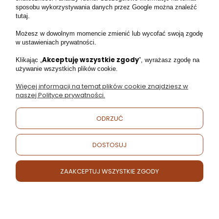
sposobu wykorzystywania danych przez Google można znaleźć
tutaj.
Facebook
Instagram
Możesz w dowolnym momencie zmienić lub wycofać swoją zgodę
w ustawieniach prywatności.
Akceptuję wszystkie zgody
Klikając „
”, wyrażasz zgodę na
używanie wszystkich plików cookie.
Moje konto
Więcej informacji na temat plików cookie znajdziesz w
naszej Polityce prywatności.
Obsługa klienta
ODRZUĆ
Informacje
DOSTOSUJ
Regulaminy
ZAAKCEPTUJ WSZYSTKIE ZGODY
POKAŻ PEŁNĄ WERSJĘ STRONY