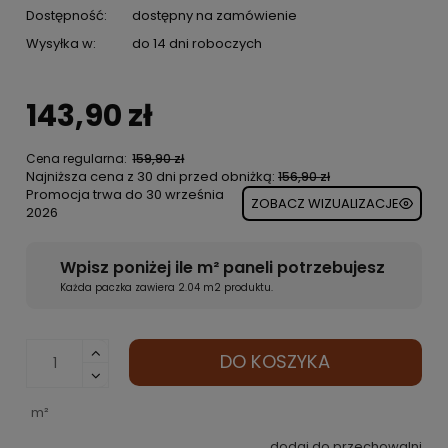
Dostępność:
dostępny na zamówienie
Wysyłka w:
do 14 dni roboczych
143,90 zł
Cena regularna:
159,90 zł
Najniższa cena z 30 dni przed obniżką:
156,90 zł
Promocja trwa do 30 września
ZOBACZ WIZUALIZACJE
2026
Wpisz poniżej ile m² paneli potrzebujesz
Każda paczka zawiera 2.04 m2 produktu.
DO KOSZYKA
m²
dodaj do przechowalni