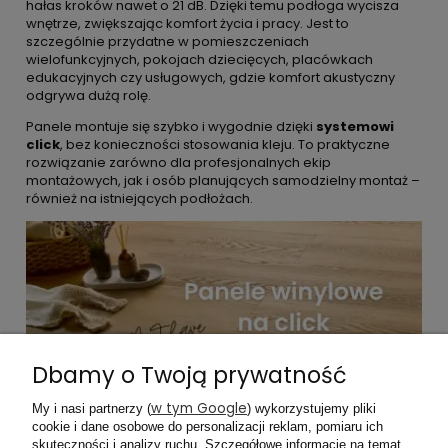
hałas kroków nawet o 21 dB. Dzięki temu podłoga wycisza
wnętrze, zwiększając komfort życia i pracy. Jest to
szczególnie przydatne w pomieszczeniach
wielofunkcyjnych, pokojach dziecięcych, placówkach
edukacyjnych czy usługowych, gdzie komfort akustyczny
odgrywa dużą rolę.
Panele montuje się szybko i wygodnie dzięki
systemowi
click
, bez konieczności stosowania kleju. To praktyczne
rozwiązanie zarówno dla profesjonalnych ekip
montażowych, jak i osób planujących samodzielny montaż –
również na istniejących podłożach.
Dbamy o Twoją prywatność
w tym Google
My i nasi partnerzy (
) wykorzystujemy pliki
cookie i dane osobowe do personalizacji reklam, pomiaru ich
skuteczności i analizy ruchu. Szczegółowe informacje na temat