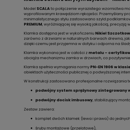
Model
SCALA
to połączenie wyrazistego wzornictwa mas
wyprofilowanym krawędziom rękojeści. Przemyślany proj
minimalistycznego stylu zastosowano szyld podklamkowy
PREMIUM
, wyróżniającej się wysoką jakością, precyz
Klamka dostępna jest w wykończeniu
Nikiel Szczotko
zarówno z drzwiami w naturalnych barwach drewna, jak 
dzięki czemu jest przyjemna w dotyku i odporna na ślad
Klamka wykonana jest w całości z
metalu – certyfik
obciąża mechanizmu zamka w drzwiach, co pozytywnie w
Klamka spełnia wymagania normy
PN-EN 1906 w klasie
obiektach użyteczności publicznej o podwyższonej inte
W konstrukcji zastosowano profesjonalne rozwiązania t
podwójny system sprężynowy zintegrowany w
podwójny docisk imbusowy
, stabilizujący mon
Zestaw zawiera:
komplet dwóch klamek (lewa i prawa) do jednych
śruby montażowe (przelotowe),