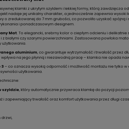
ywnej klamki z ukrytym szyldem i lekkiej formy, którą zawdzięcza 
ekt nadaje jej unikalny charakter, a jednocześnie zapewnia wysoki
 o zredukowanej do 7 mm grubości, co pozwoliło uzyskać spójną i n
ją wykonania i ponadczasowym designem.
wany Mat
. To elegancki, srebrny kolor o ciepłym odcieniu i delikatni
i z białymi czy szarymi powierzchniami. Zastosowana powłoka mato
y użytkowania.
owanego aluminium
, co gwarantuje wytrzymałość i trwałość przez dłu
pływa na jego płynną i niezawodną pracę – klamka nie opada nawe
 3
– co oznacza wysoką odporność i możliwość montażu nie tylko w
nsywności użytkowania.
echniczne:
 szyldzie
, który automatycznie przywraca klamkę do pozycji poziome
taż i zapewniający trwałość oraz komfort użytkowania przez długi czas
 drzwi,