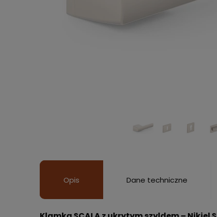
Opis
Dane techniczne
Klamka SCALA z ukrytym szyldem – Nikiel