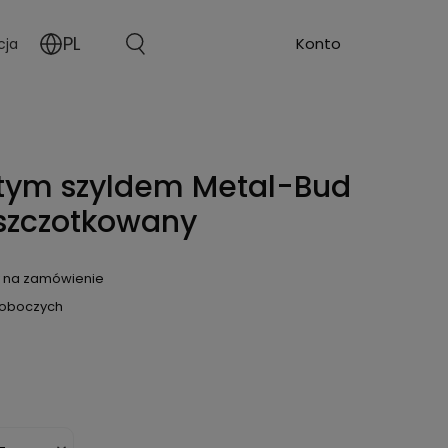
PL
cja
ytym szyldem Metal-Bud
 szczotkowany
 na zamówienie
 roboczych