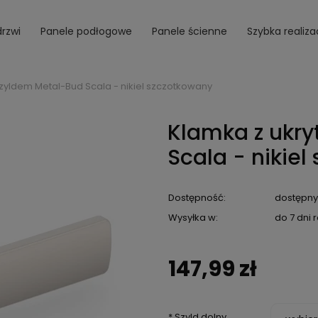
drzwi
Panele podłogowe
Panele ścienne
Szybka realiza
zyldem Metal-Bud Scala - nikiel szczotkowany
Klamka z ukr
Scala - nikiel
Dostępność:
dostępny
Wysyłka w:
do 7 dni
147,99 zł
*
Szyld dolny