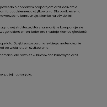
odpowiednio dobranym proporcjom oraz delikatnie
 komfort codziennego użytkowania. Dla podkreślenia
owoczesną konstrukcję. Klamka należy do linii
e satynowej strukturze, który harmonijnie komponuje się
wego lakieru chroni kolor oraz nadaje klamce gładkość,
gie lata. Dzięki zastosowaniu lekkiego materiału, nie
t po wielu latach użytkowania.
 domach, ale również w budynkach biurowych oraz
j po jej naciśnięciu,
.