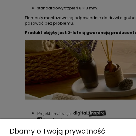
standardowy trzpień 8 × 8 mm.
Elementy montażowe są odpowiednie do drzwi o gruboś
pasować bez problemu.
Produkt objęty jest 2-letnią gwarancją producent
Facebook
Instagram
Dbamy o Twoją prywatność