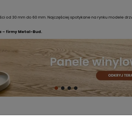
ci od 30 mm do 60 mm. Najczęściej spotykane na rynku modele drzw
a – firmy Metal-Bud.