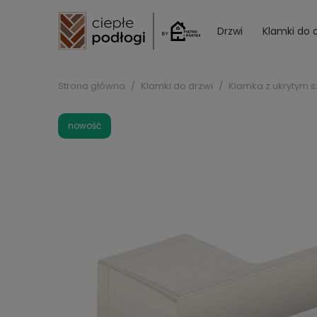
Drzwi
Klamki do 
Strona główna
Klamki do drzwi
Klamka z ukrytym s
nowość