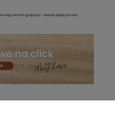
i mają 40 mm grubości – klamki będą do nich